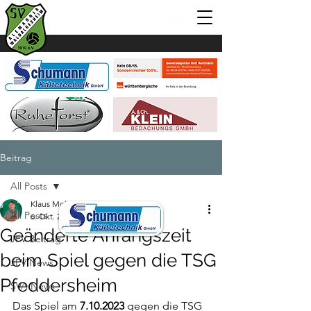
Beitrag
All Posts
Klaus Mohr
All Posts
6. Okt. 2023
1 Min. Lesezeit
Geänderte Anfangszeit
JFV Beitrag
beim Spiel gegen die TSG
JFV News
Pfeddersheim
SVA News
Das Spiel am 
7.10.2023
 gegen die TSG 