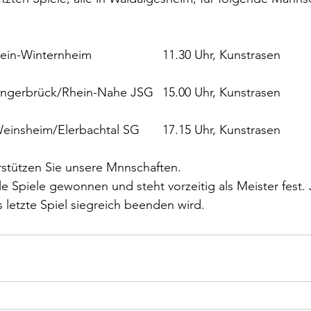
SV Alemannia - SV Klein-Winternheim			11.30 Uhr, Kunstrasen
SV Alemannia - SV Bingerbrück/Rhein-Nahe JSG	15.00 Uhr, Kunstrasen
SV Alemannia - SG Weinsheim/Elerbachtal SG	17.15 Uhr, Kunstrasen
stützen Sie unsere Mnnschaften. 
le Spiele gewonnen und steht vorzeitig als Meister fest. 
s letzte Spiel siegreich beenden wird.