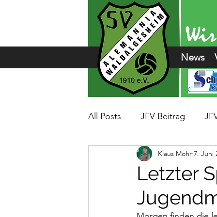
News
All Posts
JFV Beitrag
JF
Klaus Mohr
7. Juni
Letzter S
Jugendm
Morgen finden die le