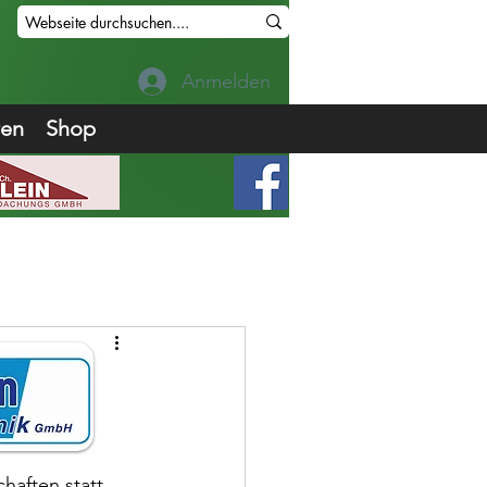
Anmelden
ren
Shop
haften statt.