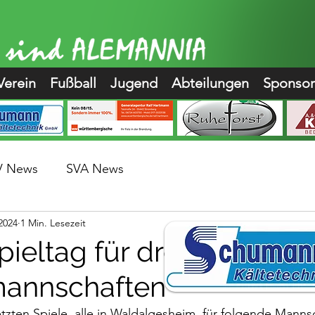
Verein
Fußball
Jugend
Abteilungen
Sponso
V News
SVA News
 2024
1 Min. Lesezeit
pieltag für drei
annschaften
tzten Spiele, alle in Waldalgesheim, für folgende Mannsc