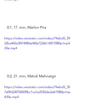
   0:1, 17. min, Marlon Pira
https://video.wixstatic.com/video/74ebd5_59
22ba442a3f41408def60a7226b16ff/1080p/mp4
/file.mp4
   0:2, 21. min, Mahdi Mehnatgir
https://video.wixstatic.com/video/74ebd5_35
7a09d24f704509bc1ca1e2534de2a4/1080p/mp
4/file.mp4