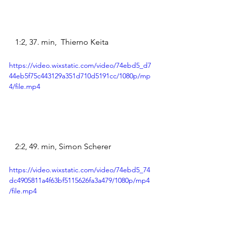
   1:2, 37. min,  Thierno Keita
https://video.wixstatic.com/video/74ebd5_d7
44eb5f75c443129a351d710d5191cc/1080p/mp
4/file.mp4
   2:2, 49. min, Simon Scherer
https://video.wixstatic.com/video/74ebd5_74
dc4905811a4f63bf5115626fa3a479/1080p/mp4
/file.mp4