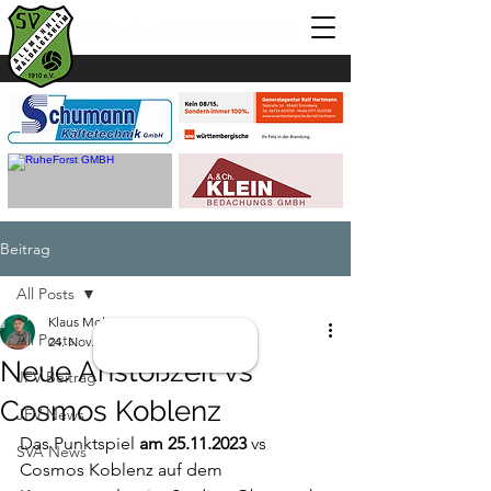
Beitrag
All Posts
Klaus Mohr
All Posts
24. Nov. 2023
1 Min. Lesezeit
Neue Anstoßzeit vs
JFV Beitrag
Cosmos Koblenz
JFV News
Das Punktspiel
 am 25.11.2023
 vs 
SVA News
Cosmos Koblenz auf dem 