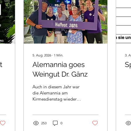
5. Aug. 2026
∙
1
Min.
3. 
t
Alemannia goes
S
Weingut Dr. Gänz
Auch in diesem Jahr war
die Alemannia am
Kirmesdienstag wieder
beim traditionellen
„Gänze-Fest“ im Weingut
Dr. Gänz in Guldental zu
Gast. Die Veranstaltung
253
0
ist mittlerweile fester