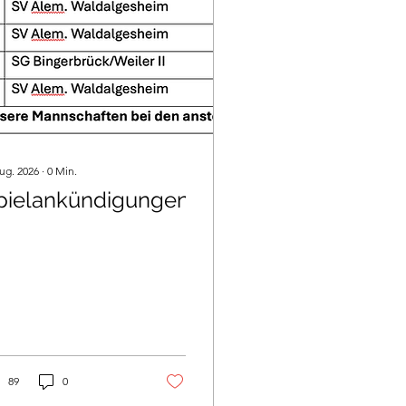
Aug. 2026
∙
0
Min.
pielankündigungen
89
0