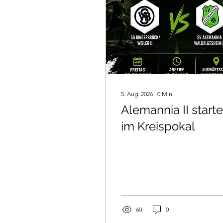
5. Aug. 2026
∙
0
Min.
Alemannia II starte
im Kreispokal
60
0