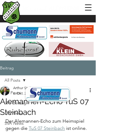
Beitrag
All Posts
Arthur Stelter
All Posts
6. Okt. 2024
1 Min. Lesezeit
Alemannen-Echo TuS 07
JFV Beitrag
Steinbach
JFV News
Der Alemannen-Echo zum Heimspiel 
SVA News
gegen die 
TuS 07 Steinbach
 ist online.