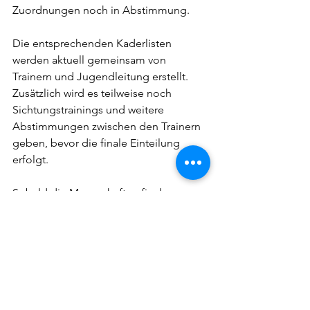
Zuordnungen noch in Abstimmung.
Die entsprechenden Kaderlisten 
werden aktuell gemeinsam von 
Trainern und Jugendleitung erstellt. 
Zusätzlich wird es teilweise noch 
Sichtungstrainings und weitere 
Abstimmungen zwischen den Trainern 
geben, bevor die finale Einteilung 
erfolgt.
Sobald die Mannschaften final 
feststehen, werden die betroffenen 
Eltern und Spieler selbstverständlich 
rechtzeitig informiert.
Neuer Trainingsplan ab 
nächster Woche