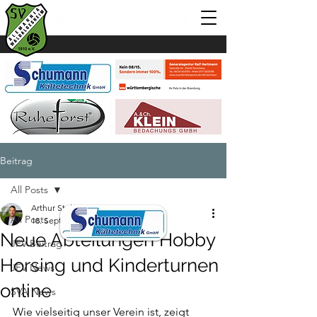
Beitrag
All Posts
Arthur Stelter
All Posts
18. Sept. 2023
1 Min. Lesezeit
Neue Abteilungen Hobby
JFV Beitrag
Horsing und Kinderturnen
JFV News
online
SVA News
Wie vielseitig unser Verein ist, zeigt 