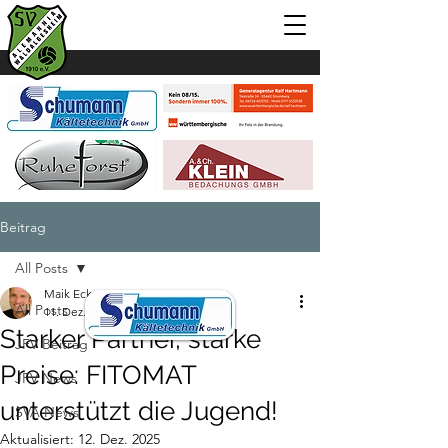
Beitrag
All Posts
Maik Eckes
All Posts
11. Dez. 2025
1 Min. Lesezeit
Starker Partner, starke
JFV Beitrag
Preise: FITOMAT
JFV News
unterstützt die Jugend!
SVA News
Aktualisiert:
12. Dez. 2025