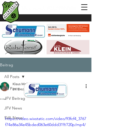
Beitrag
All Posts
Klaus Mohr
All Posts
21. Dez. 2023
1 Min. Lesezeit
....
JFV Beitrag
JFV News
SVA News
https://video.wixstatic.com/video/93fcf4_3767
f74e86a34e45bded063e60ddd319/720p/mp4/