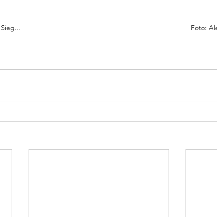
 nach dem Sieg...				