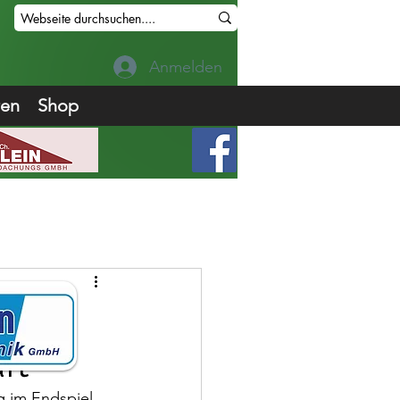
Anmelden
ren
Shop
innt
ft
g im Endspiel 