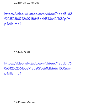
0:2 Bertin Gelenbevi
https://video.wixstatic.com/video/74ebd5_d2
9208528b8742b091fbf48ddd513b40/1080p/m
p4/file.mp4
0:3 Nils Gräff
https://video.wixstatic.com/video/74ebd5_76
0e8125025646ba91cb2095cb0dfdeb/1080p/m
p4/file.mp4
0:4 Pierre Merkel