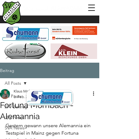
Beitrag
All Posts
Klaus Mohr
All Posts
3. Feb. 2025
1 Min. Lesezeit
Fortuna Mombach -
JFV Beitrag
Alemannia
JFV News
Gestern gewann unsere Alemannia ein 
SVA News
Testspiel in Mainz gegen Fortuna 