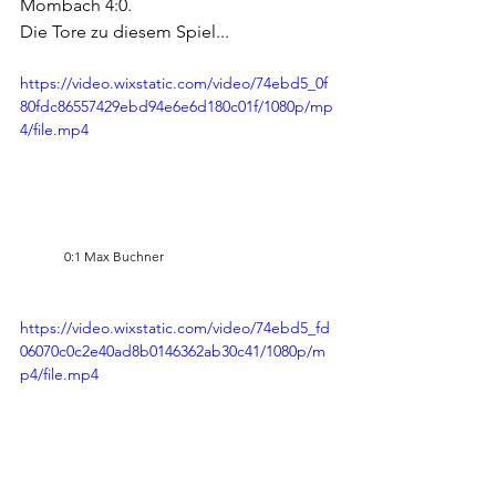
Mombach 4:0.
Die Tore zu diesem Spiel...
https://video.wixstatic.com/video/74ebd5_0f
80fdc86557429ebd94e6e6d180c01f/1080p/mp
4/file.mp4
	0:1 Max Buchner
https://video.wixstatic.com/video/74ebd5_fd
06070c0c2e40ad8b0146362ab30c41/1080p/m
p4/file.mp4