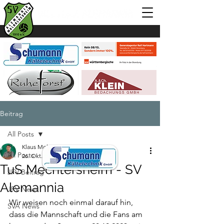
Beitrag
All Posts
Klaus Mohr
All Posts
26. Okt. 2023
1 Min. Lesezeit
TuS Mechtersheim - SV
JFV Beitrag
Alemannia
JFV News
Wir weisen noch einmal darauf hin, 
SVA News
dass die Mannschaft und die Fans am 