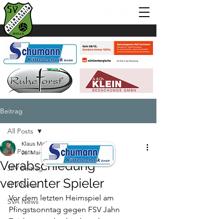
Beitrag
All Posts
Klaus Mohr
All Posts
26. Mai
1 Min. Lesezeit
Verabschiedung
JFV Beitrag
verdienter Spieler
JFV News
Vor dem letzten Heimspiel am 
SVA News
Pfingstsonntag gegen FSV Jahn 