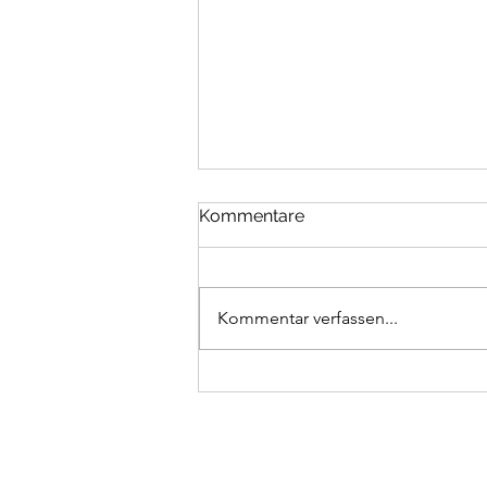
Kommentare
Kommentar verfassen...
Alemannen-Echo FC Basara
Mainz