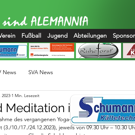
Verein
Fußball
Jugend
Abteilungen
Sponso
V News
SVA News
. 2023
1 Min. Lesezeit
 Meditation im Advent
ahme des vergangenen Yoga-Kurses möchte die Alemanni
3./10./17./24.12.2023), jeweils von 09.30 Uhr – 10.30 Uh