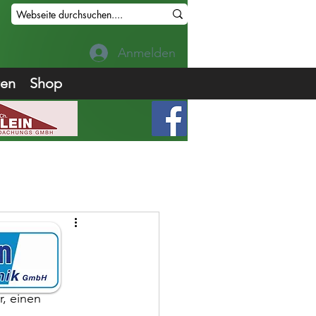
Anmelden
ren
Shop
a an vier 
r, einen 